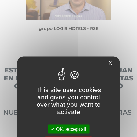
grupo LOGIS HOTELS - RSE
X
ESTAS CONVICCIONES SE REFLEJAN
EN LAS ACCIONES Y HERRAMIENTAS
QUE YA EXISTEN EN EL GRUPO
This site uses cookies
and gives you control
over what you want to
activate
NUESTRAS ACCIONES FUNDADORAS
OK, accept all