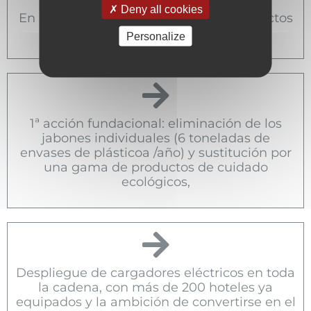
Deny all cookies
En restauración, 80% mínimo de "productos
frescos" y 70% mínimo de "caseros",
Personalize
1ª acción fundacional: eliminación de los
jabones individuales (6 toneladas de
envases de plásticoa /año) y sustitución por
una gama de productos de cuidado
ecológicos,
Despliegue de cargadores eléctricos en toda
la cadena, con más de 200 hoteles ya
equipados y la ambición de convertirse en el