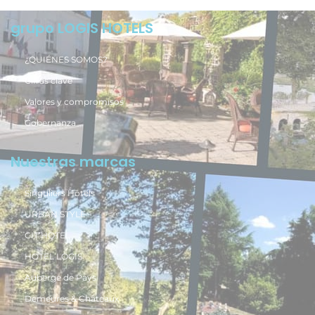
grupo LOGIS HOTELS
¿QUIÉNES SOMOS?
Cifras clave
Valores y compromisos
Gobernanza
Nuestras marcas
Singuliers Hôtels
URBAN STYLE
CIT’HOTEL
HOTEL LOGIS
Auberge de Pays
Demeures & Châteaux