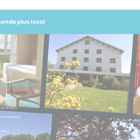
monde plus local
us rejoindre
ôteliers
Candidats
ournalistes