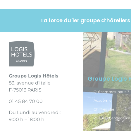
La force du 1er groupe d’hôtelie
Groupe Logis Hôtels
Groupe Logis 
83, avenue d’Italie
F-75013 PARIS
Qui sommes-nous ?
Académie
01 45 84 70 00
Chiffres clés
Du Lundi au vendredi:
Valeurs et engageme
9:00 h – 18:00 h
RSE