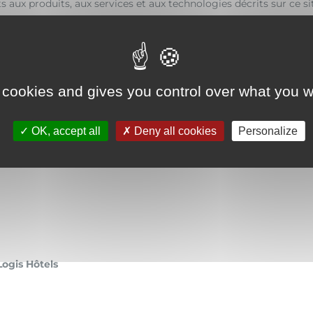
aux produits, aux services et aux technologies décrits sur ce si
elles
 cookies and gives you control over what you w
OK, accept all
Deny all cookies
Personalize
ogis Hôtels