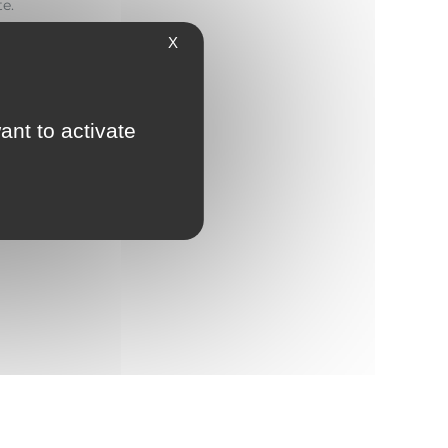
te.
X
ant to activate