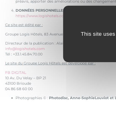
préavis, apporter des améliorations ou des changements 
DONNÉES PERSONNELLES
https://www.logishotels.com/fr/footer/donnees-personn
Ce site est édité par :
This site uses
Groupe Logis Hôtels, 83 Avenue d’Italie, 75013 PARIS
Directeur de la publication : Alain Bekaert, Président
info@logishotels.com
Tél : +33.1.45.84.70.00
Le site du Groupe Logis Hôtels est développé par :
FB DIGITAL
10 Av. Du Velay – BP 21
43100 Brioude
04 86 68 60 00
Photographies © :
Photodisc, Anne-SophieLouviot et L