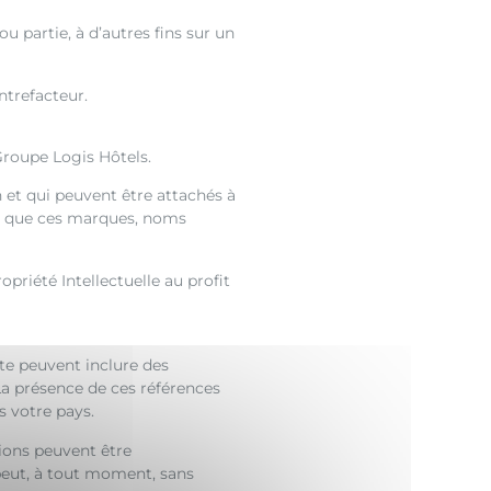
u partie, à d’autres fins sur un
ntrefacteur.
roupe Logis Hôtels.
 et qui peuvent être attachés à
cas que ces marques, noms
priété Intellectuelle au profit
te peuvent inclure des
La présence de ces références
s votre pays.
ions peuvent être
peut, à tout moment, sans