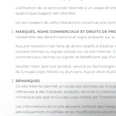
L’utilisation de ce service est réservée à un usage stri
quelconque support est interdite.
Le non-respect de cette interdiction constitue une cont
MARQUES, NOMS COMMERCIAUX ET DROITS DE PRO
L’ensemble des dénominations et logos présents sur le 
Aucune mention n’est faite de droits relatifs à d’autre
certains termes ou signes utilisés sur ce site Internet
commerciaux, termes ou signes ne bénéficient pas d’un
Veuillez noter que tout produit, service ou technologie d
du Groupe Logis Hôtels ou d’un tiers. Aucun droit d’utilis
REMARQUES
Ce site Internet permet un accès aux données du Groupe
références à des marques, produits, services ou techno
n’implique pas que le Groupe Logis Hôtels ait l’intentio
Les informations de ce site peuvent contenir des inexa
périodiquement modifiées et les modifications seront i