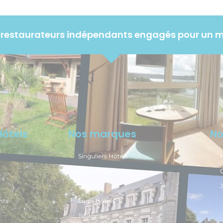
rs restaurateurs indépendants engagés pour un 
Hôtels
Nos marques
No
Singuliers Hôtels
H
Urban Style
Citotel
J
nts
Logis Hôtels
Teritoria