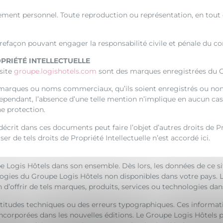
ctement personnel. Toute reproduction ou représentation, en tout o
refaçon pouvant engager la responsabilité civile et pénale du co
PRIÉTÉ INTELLECTUELLE
site
groupe.logishotels.com
sont des marques enregistrées du G
s marques ou noms commerciaux, qu’ils soient enregistrés ou non
. Cependant, l’absence d’une telle mention n’implique en aucun 
e protection.
écrit dans ces documents peut faire l’objet d’autres droits de Pro
er de tels droits de Propriété Intellectuelle n’est accordé ici.
 Logis Hôtels dans son ensemble. Dès lors, les données de ce si
logies du Groupe Logis Hôtels non disponibles dans votre pays. 
n d’offrir de tels marques, produits, services ou technologies dan
ctitudes techniques ou des erreurs typographiques. Ces informat
ncorporées dans les nouvelles éditions. Le Groupe Logis Hôtels 