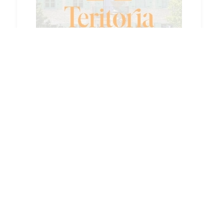
TERITORIA
Teritoria incarne l’élégance et l’excellence.
Chaque établissement se distingue par son
art de recevoir, la qualité de ses services et
l’attention portée aux expériences culinaires,
offrant un univers sophistiqué et
authentique.
DÉCOUVRIR