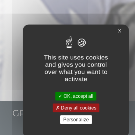
X
This site uses cookies
and gives you control
over what you want to
activate
OK, accept all
Deny all cookies
GROUPE LOGIS HOTELS
Rejoignez le premier collectif
Personalize
de restaurateurs - hôteliers en
DÎNER
Europe