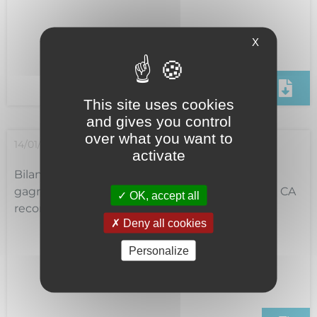
X
This site uses cookies
and gives you control
over what you want to
14/01/2025
activate
Bilan 2024 et perspectives 2025 : Stratégie
gagnante pour le Groupe Logis Hôtels avec un CA
OK, accept all
record de +10%
Deny all cookies
Personalize