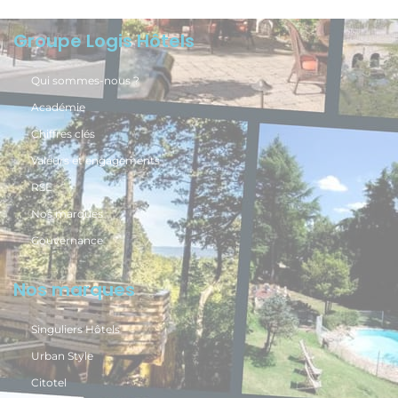
Groupe Logis Hôtels
Qui sommes-nous ?
Académie
Chiffres clés
Valeurs et engagements
RSE
Nos marques
Gouvernance
Nos marques
Singuliers Hôtels
Urban Style
Citotel