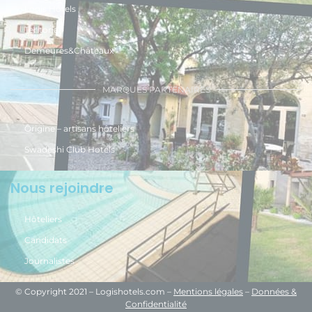
Logis Hôtels
Teritoria
Demeures&Châteaux
MARQUES PARTENAIRES
Ôrigine – artisans hôteliers
Swadeshi Club Hotels
Nous rejoindre
Hôteliers
Candidats
Journalistes
© Copyright 2021 – Logishotels.com –
Mentions légales
–
Données &
Confidentialité