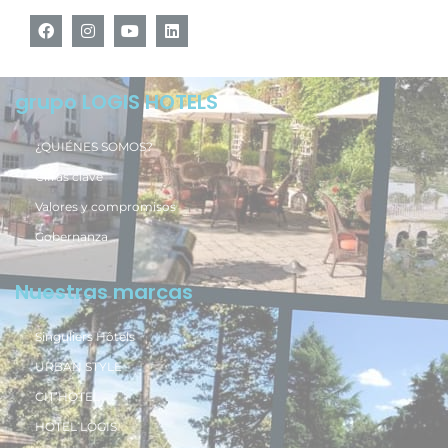
grupo LOGIS HOTELS
¿QUIÉNES SOMOS?
Cifras clave
Valores y compromisos
Gobernanza
Nuestras marcas
Singuliers Hôtels
URBAN STYLE
CIT’HOTEL
HOTEL LOGIS