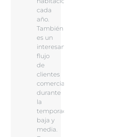
habitación
cada
año.
También
es un
interesante
flujo
de
clientes
comerciales
durante
la
temporada
baja y
media.