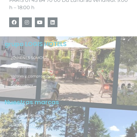
PARIS 01 45 84 70 00 Du Lundi au vendredi: 9:00
h – 18:00 h
grupo LOGIS HOTELS
¿QUIÉNES SOMOS?
Cifras clave
Valores y compromisos
Gobernanza
Nuestras marcas
Singuliers Hôtels
URBAN STYLE
CIT’HOTEL