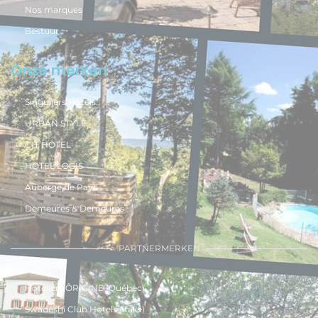
Nos marques
Bestuur
Onze merken
Singuliers Hôtels
URBAN STYLE
CIT’HOTEL
HOTEL LOGIS
Auberge de Pays
Demeures & Demeures
PARTNERMERKEN
Hoteliers ÔRIGINE (Québec)
Swadeshi Club Hotels (italië)