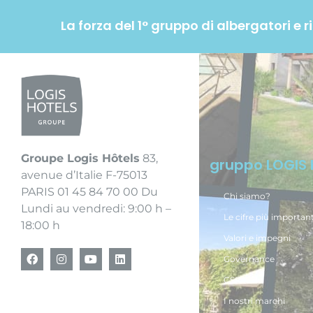
La forza del 1° gruppo di albergatori e 
Groupe Logis Hôtels
83,
gruppo LOGIS
avenue d’Italie F-75013
PARIS 01 45 84 70 00 Du
Chi siamo?
Lundi au vendredi: 9:00 h –
Le cifre più important
18:00 h
Valori e impegni
Governance
CSR
I nostri marchi