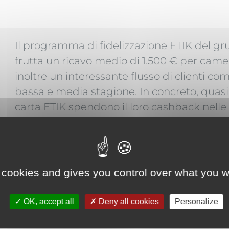
Il programma di fidelizzazione ETIK del gr
frutta un ricavo medio di 1.500 € per came
inoltre un interessante flusso di clienti co
bassa e media stagione. In concreto, quasi 
carta ETIK spendono il loro cashback nelle 
del gruppo.
 cookies and gives you control over what you w
OK, accept all
Deny all cookies
Personalize