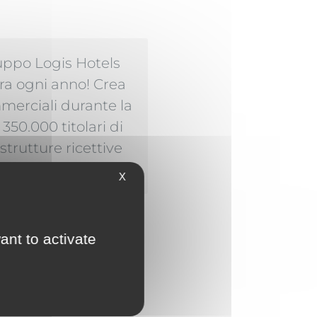
uppo Logis Hotels
ra ogni anno! Crea
Arnaud LECOMP
mmerciali durante la
Hôtel Citotel Tiercé Bea
350.000 titolari di
strutture ricettive
X
ant to activate