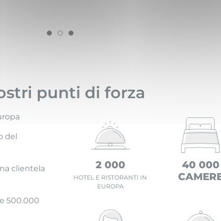
ostri punti di forza
uropa
o del
2 000
40 000
na clientela
CAMER
HOTEL E RISTORANTI IN
EUROPA
re 500.000