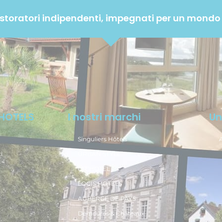
ristoratori indipendenti, impegnati per un mondo p
 HOTELS
I nostri marchi
Un
Singuliers Hôtels
i
URBAN STYLE
CIT’HOTEL
LOGIS HOTELS
AUBERGE DE PAYS
Demeures & Châteaux