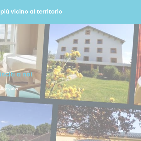
iù vicino al territorio
isciti a noi
Albergatori