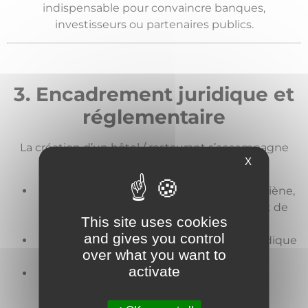
indispensable pour convaincre banques,
investisseurs ou partenaires publics.
3. Encadrement juridique et
réglementaire
La création d’un hôtel /
restaurant
s’accompagne
X
d’obligations
incontournables
:
Sécurité, accessibilité PMR, normes d’hygiène,
licence, formations, permis d’exploiter et de
This site uses cookies
former, …
and gives you control
Déclarations administratives et statut juridique
over what you want to
adapté.
activate
Éventuelle classification hôtelière
(
recommandée
).