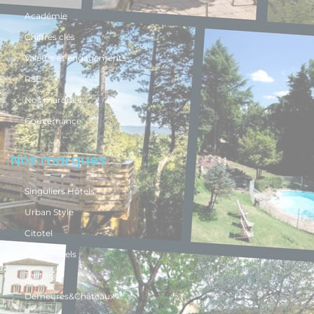
Académie
Chiffres clés
Valeurs et engagements
RSE
Nos marques
Gouvernance
Nos marques
Singuliers Hôtels
Urban Style
Citotel
Logis Hôtels
Teritoria
Demeures&Châteaux