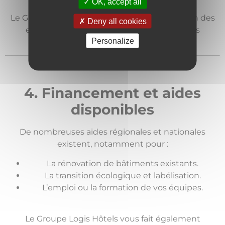
OK, accept all
Le Groupe Logis Hôtels met à votre disposition des
Deny all cookies
experts pour vous guider dès les premières
Personalize
démarches.
4. Financement et aides
disponibles
De nombreuses aides régionales et nationales
existent, notamment pour :
La rénovation de bâtiments existants.
La transition écologique et
labélisation
.
L’emploi ou la formation de vos équipes.
Le Groupe Logis Hôtels vous fait également