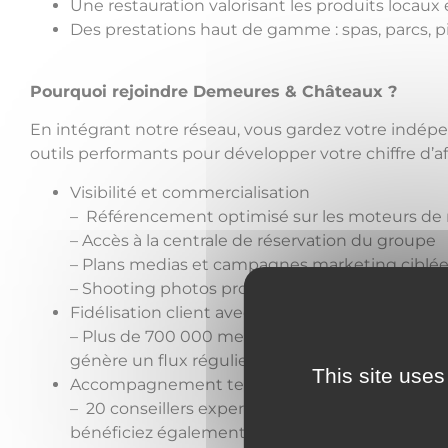
Une restauration valorisant les produits locaux 
Des prestations haut de gamme : spas, parcs, p
Pourquoi rejoindre Demeures & Châteaux ?
En intégrant notre réseau, vous gardez votre indép
outils performants pour développer votre chiffre d’aff
Visibilité et commercialisation
– Référencement optimisé sur les moteurs de
– Accès à la centrale de réservation du groupe
– Plans medias et campagnes marketing ciblé
– Shooting photos professionnels pour valorise
Fidélisation client avec le programme Etik
– Plus de 700 000 membres cumulent des eur
génère un flux régulier de clients fidèles, y c
This site uses
Accompagnement terrain
– 20 conseillers experts vous accompagnent dan
bénéficiez également d’une centrale d’achats 