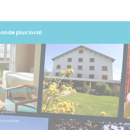
monde plus local
us rejoindre
ôteliers
Candidats
ournalistes