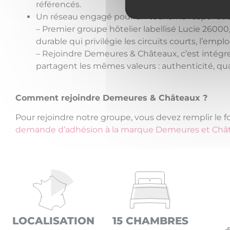
référencés.
Un réseau engagé pour un tourisme responsab
– Premier groupe hôtelier labellisé Lucie 2600
durable qui privilégie les circuits courts, l’emploi
– Rejoindre Demeures & Châteaux, c’est intégre
partagent les mêmes valeurs : authenticité, qu
Comment rejoindre Demeures & Châteaux ?
Pour rejoindre notre groupe, vous devez remplir le f
demande d’adhésion à la marque Demeures et Châ
LOCALISATION
15 CHAMBRES