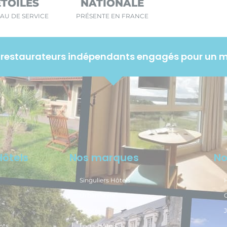
ÉTOILES
NATIONALE
AU DE SERVICE
PRÉSENTE EN FRANCE
rs restaurateurs indépendants engagés pour un 
Hôtels
Nos marques
No
Singuliers Hôtels
H
Urban Style
Citotel
J
nts
Logis Hôtels