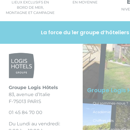
LIEUX EXCLUSIFS EN
EN MOYENNE
BORD DE MER,
NIVE
MONTAGNE ET CAMPAGNE
La force du 1er groupe d’hôtelie
Groupe Logis Hôtels
Groupe Logis 
83, avenue d’Italie
F-75013 PARIS
Qui sommes-nous ?
Académie
01 45 84 70 00
Chiffres clés
Du Lundi au vendredi:
Valeurs et engageme