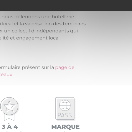
le
0, nous défendons une hôtellerie
 local et la valorisation des territoires.
r un collectif d’indépendants qui
alité et engagement local.
ormulaire présent sur la
page de
teaux
3 À 4
MARQUE