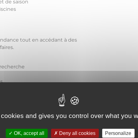
et de saison
iscines
endance tout en accédant à des
aires.
 recherche
es
r votre établissement
os à chaque séjour. Ce programme
ompris en basse et moyenne saison.
 cookies and gives you control over what you w
s le pilotage de votre activité. Vous
négociant auprès de 180 fournisseurs
OK, accept all
Deny all cookies
Personalize