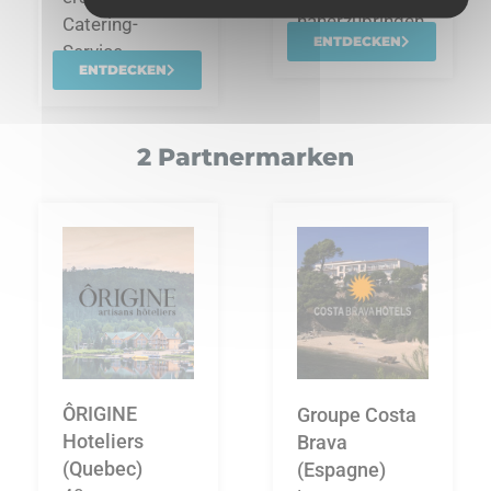
näherzubringen.
Catering-
ENTDECKEN
Service…
ENTDECKEN
2 Partnermarken
ÔRIGINE
Groupe Costa
Hoteliers
Brava
(Quebec)
(Espagne)