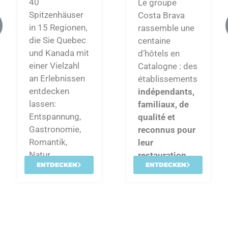
40
Le groupe
Spitzenhäuser
Costa Brava
in 15 Regionen,
rassemble une
die Sie Quebec
centaine
und Kanada mit
d’hôtels en
einer Vielzahl
Catalogne : des
an Erlebnissen
établissements
entdecken
indépendants,
lassen:
familiaux, de
Entspannung,
qualité et
Gastronomie,
reconnus pour
Romantik,
leur
Natur…
restauration
.
ENTDECKEN
ENTDECKEN