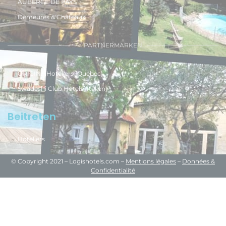
AUBERGE DE PAYS
Demeures & Châteaux
PARTNERMARKEN
ÔRIGINE Hoteliers (Quebec)
Swadeshi Club Hotels (Italien)
Beitreten
Hoteliers
© Copyright 2021 – Logishotels.com –
Mentions légales
–
Données &
Confidentialité