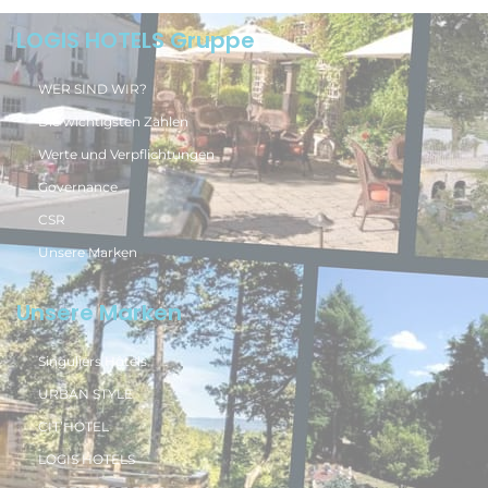
LOGIS HOTELS Gruppe
WER SIND WIR?
Die wichtigsten Zahlen
Werte und Verpflichtungen
Governance
CSR
Unsere Marken
Unsere Marken
Singuliers Hôtels
URBAN STYLE
CIT’HOTEL
LOGIS HOTELS